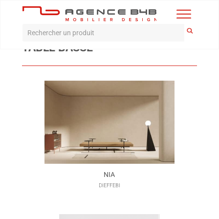
Accueil
>
Produits
>
Accueil
>
Table basse
TABLE BASSE
NIA
DIEFFEBI