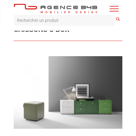
Accueil
>
Produits
>
Rangement
>
Caissons C Box
CAISSONS C BOX