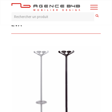
Accueil
>
Produits
>
accessoires
>
Eva
EVA