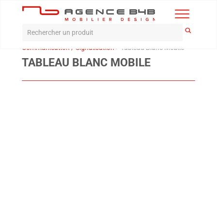
Accueil
>
Produits
>
accessoires
>
Affiche /
Communication / Signalisation
>
Tableau Blanc Mobile
TABLEAU BLANC MOBILE